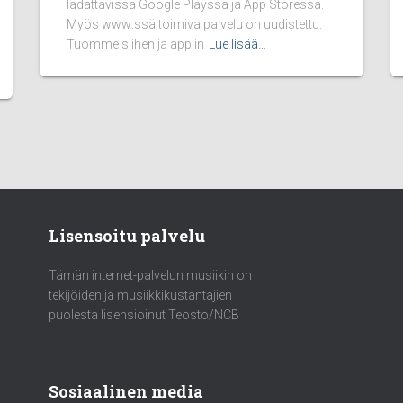
ladattavissa Google Playssa ja App Storessa.
Myös www:ssä toimiva palvelu on uudistettu.
Tuomme siihen ja appiin
Lue lisää…
Lisensoitu palvelu
Tämän internet-palvelun musiikin on
tekijöiden ja musiikkikustantajien
puolesta lisensioinut Teosto/NCB
Sosiaalinen media