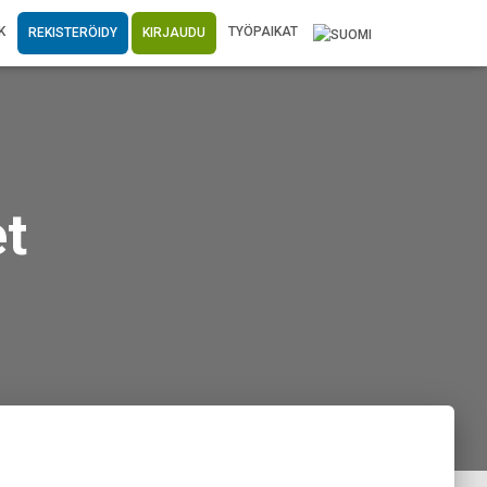
K
TYÖPAIKAT
REKISTERÖIDY
KIRJAUDU
t