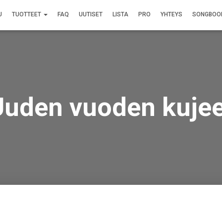
U
TUOTTEET
FAQ
UUTISET
LISTA
PRO
YHTEYS
SONGBOO
Uuden vuoden kujee