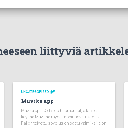
eeseen liittyviä artikkel
UNCATEGORIZED @FI
Muvika app
Muvika app! Oletko jo huomannut, että voit
käyttää Muvikaa myös mobiilisovelluksella?
Paljon toivottu sovellus on saatu valmiiksi ja on