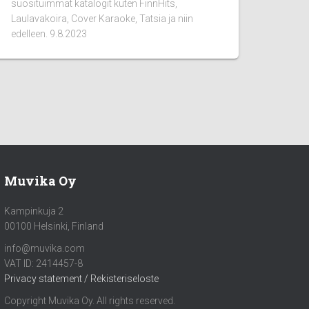
suosituimmat katalogit kuten FinnHits,
Laulavakoira, Cover Karaoke, Tatsia ja niin
edelleen. 9.8.2023
Muvika Oy
Kampinkuja 2
00100 Helsinki, Finland
info@muvika.com
VAT ID: 2414457-8
Privacy statement / Rekisteriseloste
Copyright Muvika Oy. All rights reserved.