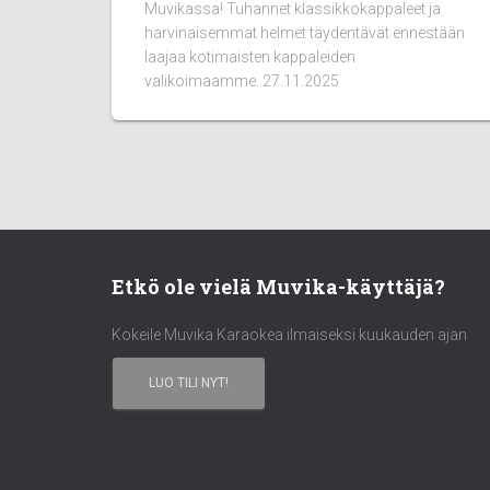
Muvikassa! Tuhannet klassikkokappaleet ja
harvinaisemmat helmet täydentävät ennestään
laajaa kotimaisten kappaleiden
valikoimaamme. 27.11.2025
Etkö ole vielä Muvika-käyttäjä?
Kokeile Muvika Karaokea ilmaiseksi kuukauden ajan
LUO TILI NYT!