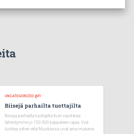
eita
UNCATEGORIZED @FI
Biisejä parhailta tuottajilta
Biisejä parhailta tuottajilta Kuin vaivihkaa
lähestymme jo 150 000 kappaleen rajaa. Voit
luottaa siihen että Muvikassa ovat aina mukana