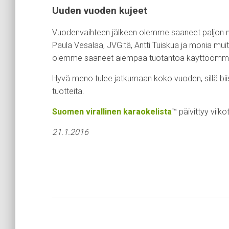
Uuden vuoden kujeet
Vuodenvaihteen jälkeen olemme saaneet paljon m
Paula Vesalaa, JVG:tä, Antti Tuiskua ja monia muita
olemme saaneet aiempaa tuotantoa käyttöömm
Hyvä meno tulee jatkumaan koko vuoden, sillä biis
tuotteita.
Suomen virallinen karaokelista
™ päivittyy viiko
21.1.2016