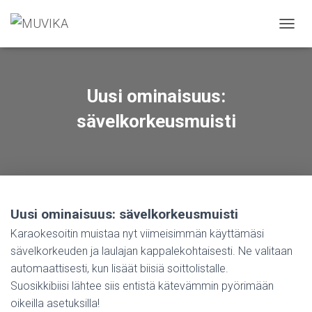
N
A
V
I
G
Uusi ominaisuus:
O
I
sävelkorkeusmuisti
N
T
I
P
Ä
Ä
L
Uusi ominaisuus: sävelkorkeusmuisti
L
Karaokesoitin muistaa nyt viimeisimmän käyttämäsi
E
/
sävelkorkeuden ja laulajan kappalekohtaisesti. Ne valitaan
P
automaattisesti, kun lisäät biisiä soittolistalle.
O
Suosikkibiisi lähtee siis entistä kätevämmin pyörimään
I
S
oikeilla asetuksilla!