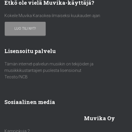
Etkö ole vielä Muvika-käyttäjä?
Kokeile Muvika Karaokea ilmaiseksi kuukauden ajan
LUO TILI NYT!
Lisensoitu palvelu
Tämän internet-palvelun musiikin on tekijöiden ja
musiikkikustantajien puolesta lisensioinut
Teosto/NCB
Sosiaalinen media
Muvika Oy
Kampinkuja 2