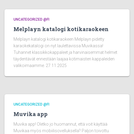
UNCATEGORIZED @FI
Melplayn katalogi kotikaraokeen
Melplayn katalogi kotikaraokeen Melplayn pidetty
karaokekatalogi on nyt laulettavissa Muvikassa!
Tuhannet klassikkokappaleet ja harvinaisemmat helmet
täydentävät ennestään laajaa kotimaisten kappaleiden
valikoimaamme. 27.11.2025
UNCATEGORIZED @FI
Muvika app
Muvika app! Oletko jo huomannut, että voit käyttää
Muvikaa myös mobiilisovelluksella? Paljon toivottu