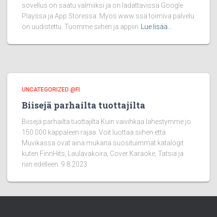
sovellus on saatu valmiiksi ja on ladattavissa Google
Playssa ja App Storessa. Myös www:ssä toimiva palvelu
on uudistettu. Tuomme siihen ja appiin
Lue lisää…
UNCATEGORIZED @FI
Biisejä parhailta tuottajilta
Biisejä parhailta tuottajilta Kuin vaivihkaa lähestymme jo
150 000 kappaleen rajaa. Voit luottaa siihen että
Muvikassa ovat aina mukana suosituimmat katalogit
kuten FinnHits, Laulavakoira, Cover Karaoke, Tatsia ja
niin edelleen. 9.8.2023