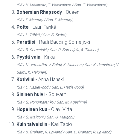
(Säv. K. Mäkipelto, T. Vainikainen / San. T. Vainikainen)
Bohemian Rhapsody
- Queen
(Säv. F. Mercury / San. F. Mercury)
Polte
- Lauri Tähkä
(Säv. L. Tähkä / San. S. Svärd)
Paratiisi
- Rauli Badding Somerjoki
(Säv. R. Somerjoki / San. R. Somerjoki, A. Tiainen)
Pyydä vain
- Kirka
(Säv. K. Jernström, V. Salmi, K. Halonen / San. K. Jernström, V.
Salmi, K. Halonen)
Kotiviini
- Anna Hanski
(Säv. L. Hazlewood / San. L. Hazlewood)
Sininen huivi
- Souvarit
(Säv. G. Ponomarenko / San. M. Agashina)
Hopeinen kuu
- Olavi Virta
(Säv. G. Malgoni / San. G. Malgoni)
Kuin taivaisiin
- Kari Tapio
(Säv. B. Graham, R. Løvland / San. B. Graham, R. Løvland)