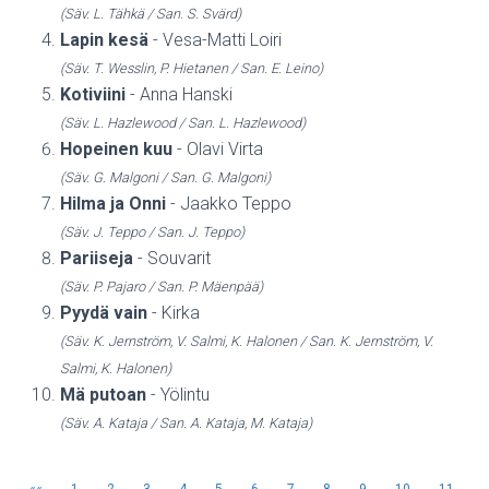
(Säv. L. Tähkä / San. S. Svärd)
Lapin kesä
- Vesa-Matti Loiri
(Säv. T. Wesslin, P. Hietanen / San. E. Leino)
Kotiviini
- Anna Hanski
(Säv. L. Hazlewood / San. L. Hazlewood)
Hopeinen kuu
- Olavi Virta
(Säv. G. Malgoni / San. G. Malgoni)
Hilma ja Onni
- Jaakko Teppo
(Säv. J. Teppo / San. J. Teppo)
Pariiseja
- Souvarit
(Säv. P. Pajaro / San. P. Mäenpää)
Pyydä vain
- Kirka
(Säv. K. Jernström, V. Salmi, K. Halonen / San. K. Jernström, V.
Salmi, K. Halonen)
Mä putoan
- Yölintu
(Säv. A. Kataja / San. A. Kataja, M. Kataja)