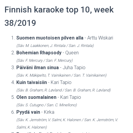
Finnish karaoke top 10, week
38/2019
Suomen muotoisen pilven alla
- Arttu Wiskari
(Säv. M. Laakkonen, J. Rintala / San. J. Rintala)
Bohemian Rhapsody
- Queen
(Säv. F. Mercury / San. F. Mercury)
Päiväni ilman sinua
- Juha Tapio
(Säv. K. Mäkipelto, T. Vainikainen / San. T. Vainikainen)
Kuin taivaisiin
- Kari Tapio
(Säv. B. Graham, R. Løvland / San. B. Graham, R. Løvland)
Olen suomalainen
- Kari Tapio
(Säv. S. Cutugno / San. C. Minellono)
Pyydä vain
- Kirka
(Säv. K. Jernström, V. Salmi, K. Halonen / San. K. Jernström, V.
Salmi, K. Halonen)