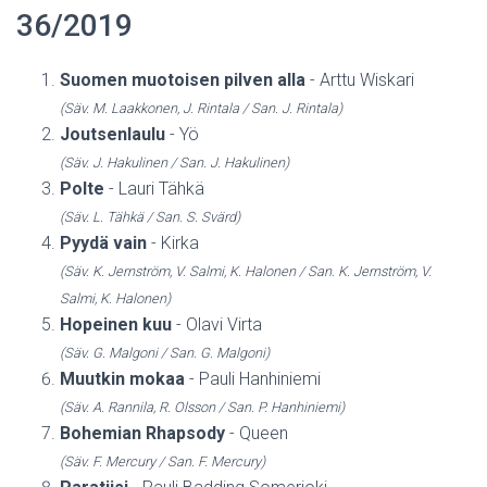
36/2019
Suomen muotoisen pilven alla
- Arttu Wiskari
(Säv. M. Laakkonen, J. Rintala / San. J. Rintala)
Joutsenlaulu
- Yö
(Säv. J. Hakulinen / San. J. Hakulinen)
Polte
- Lauri Tähkä
(Säv. L. Tähkä / San. S. Svärd)
Pyydä vain
- Kirka
(Säv. K. Jernström, V. Salmi, K. Halonen / San. K. Jernström, V.
Salmi, K. Halonen)
Hopeinen kuu
- Olavi Virta
(Säv. G. Malgoni / San. G. Malgoni)
Muutkin mokaa
- Pauli Hanhiniemi
(Säv. A. Rannila, R. Olsson / San. P. Hanhiniemi)
Bohemian Rhapsody
- Queen
(Säv. F. Mercury / San. F. Mercury)