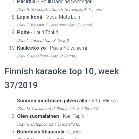
Paratiisi
- Rauli Badding Somerjoki
(Säv. R. Somerjoki / San. R. Somerjoki, A. Tiainen)
Lapin kesä
- Vesa-Matti Loiri
(Säv. T. Wesslin, P. Hietanen / San. E. Leino)
Polte
- Lauri Tähkä
(Säv. L. Tähkä / San. S. Svärd)
Kuuleeko yö
- Paula Koivuniemi
(Säv. C. Minellono / San. D. Farina)
Finnish karaoke top 10, week
37/2019
Suomen muotoisen pilven alla
- Arttu Wiskari
(Säv. M. Laakkonen, J. Rintala / San. J. Rintala)
Olen suomalainen
- Kari Tapio
(Säv. S. Cutugno / San. C. Minellono)
Bohemian Rhapsody
- Queen