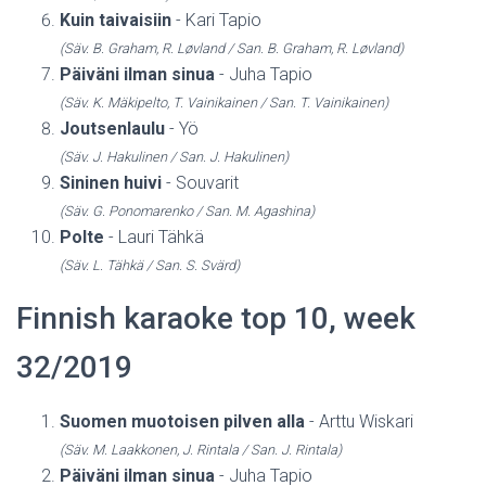
Kuin taivaisiin
- Kari Tapio
(Säv. B. Graham, R. Løvland / San. B. Graham, R. Løvland)
Päiväni ilman sinua
- Juha Tapio
(Säv. K. Mäkipelto, T. Vainikainen / San. T. Vainikainen)
Joutsenlaulu
- Yö
(Säv. J. Hakulinen / San. J. Hakulinen)
Sininen huivi
- Souvarit
(Säv. G. Ponomarenko / San. M. Agashina)
Polte
- Lauri Tähkä
(Säv. L. Tähkä / San. S. Svärd)
Finnish karaoke top 10, week
32/2019
Suomen muotoisen pilven alla
- Arttu Wiskari
(Säv. M. Laakkonen, J. Rintala / San. J. Rintala)
Päiväni ilman sinua
- Juha Tapio