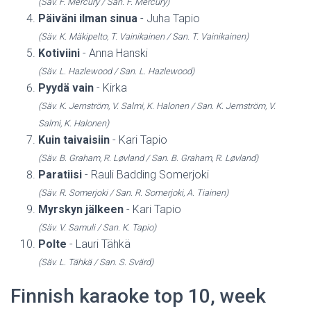
(Säv. F. Mercury / San. F. Mercury)
Päiväni ilman sinua
- Juha Tapio
(Säv. K. Mäkipelto, T. Vainikainen / San. T. Vainikainen)
Kotiviini
- Anna Hanski
(Säv. L. Hazlewood / San. L. Hazlewood)
Pyydä vain
- Kirka
(Säv. K. Jernström, V. Salmi, K. Halonen / San. K. Jernström, V.
Salmi, K. Halonen)
Kuin taivaisiin
- Kari Tapio
(Säv. B. Graham, R. Løvland / San. B. Graham, R. Løvland)
Paratiisi
- Rauli Badding Somerjoki
(Säv. R. Somerjoki / San. R. Somerjoki, A. Tiainen)
Myrskyn jälkeen
- Kari Tapio
(Säv. V. Samuli / San. K. Tapio)
Polte
- Lauri Tähkä
(Säv. L. Tähkä / San. S. Svärd)
Finnish karaoke top 10, week