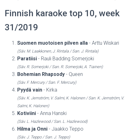
Finnish karaoke top 10, week
31/2019
Suomen muotoisen pilven alla
- Arttu Wiskari
(Säv. M. Laakkonen, J. Rintala / San. J. Rintala)
Paratiisi
- Rauli Badding Somerjoki
(Säv. R. Somerjoki / San. R. Somerjoki, A. Tiainen)
Bohemian Rhapsody
- Queen
(Säv. F. Mercury / San. F. Mercury)
Pyydä vain
- Kirka
(Säv. K. Jernström, V. Salmi, K. Halonen / San. K. Jernström, V.
Salmi, K. Halonen)
Kotiviini
- Anna Hanski
(Säv. L. Hazlewood / San. L. Hazlewood)
Hilma ja Onni
- Jaakko Teppo
(Säv. J. Teppo / San. J. Teppo)