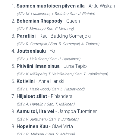
Suomen muotoisen pilven alla
- Arttu Wiskari
(Säv. M. Laakkonen, J. Rintala / San. J. Rintala)
Bohemian Rhapsody
- Queen
(Säv. F. Mercury / San. F. Mercury)
Paratiisi
- Rauli Badding Somerjoki
(Säv. R. Somerjoki / San. R. Somerjoki, A. Tiainen)
Joutsenlaulu
- Yö
(Säv. J. Hakulinen / San. J. Hakulinen)
Päiväni ilman sinua
- Juha Tapio
(Säv. K. Mäkipelto, T. Vainikainen / San. T. Vainikainen)
Kotiviini
- Anna Hanski
(Säv. L. Hazlewood / San. L. Hazlewood)
Hiljaiset sillat
- Finlanders
(Säv. A. Hartelin / San. T. Mäkinen)
Aamu toi, ilta vei
- Jamppa Tuominen
(Säv. V. Juntunen / San. V. Juntunen)
Hopeinen Kuu
- Olavi Virta
(Säv. G. Malgoni / San. G. Malgoni)