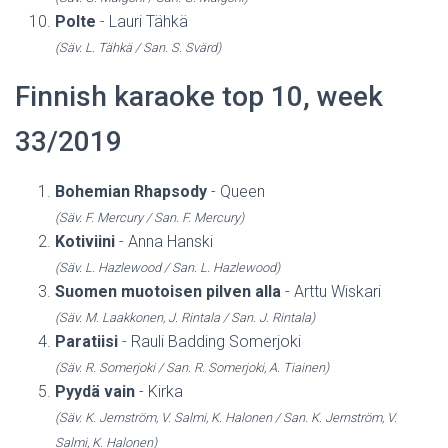
Polte
- Lauri Tähkä
(Säv. L. Tähkä / San. S. Svärd)
Finnish karaoke top 10, week
33/2019
Bohemian Rhapsody
- Queen
(Säv. F. Mercury / San. F. Mercury)
Kotiviini
- Anna Hanski
(Säv. L. Hazlewood / San. L. Hazlewood)
Suomen muotoisen pilven alla
- Arttu Wiskari
(Säv. M. Laakkonen, J. Rintala / San. J. Rintala)
Paratiisi
- Rauli Badding Somerjoki
(Säv. R. Somerjoki / San. R. Somerjoki, A. Tiainen)
Pyydä vain
- Kirka
(Säv. K. Jernström, V. Salmi, K. Halonen / San. K. Jernström, V.
Salmi, K. Halonen)