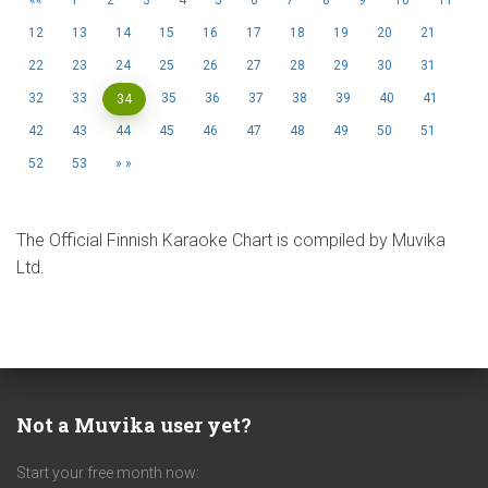
«
1
2
3
4
5
6
7
8
9
10
11
12
13
14
15
16
17
18
19
20
21
22
23
24
25
26
27
28
29
30
31
32
33
35
36
37
38
39
40
41
34
42
43
44
45
46
47
48
49
50
51
52
53
»
The Official Finnish Karaoke Chart is compiled by Muvika
Ltd.
Not a Muvika user yet?
Start your free month now: