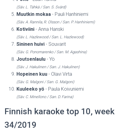
(Säv. L. Tähkä / San. S. Svärd)
Muutkin mokaa
- Pauli Hanhiniemi
(Säv. A. Rannila, R. Olsson / San. P. Hanhiniemi)
Kotiviini
- Anna Hanski
(Säv. L. Hazlewood / San. L. Hazlewood)
Sininen huivi
- Souvarit
(Säv. G. Ponomarenko / San. M. Agashina)
Joutsenlaulu
- Yö
(Säv. J. Hakulinen / San. J. Hakulinen)
Hopeinen kuu
- Olavi Virta
(Säv. G. Malgoni / San. G. Malgoni)
Kuuleeko yö
- Paula Koivuniemi
(Säv. C. Minellono / San. D. Farina)
Finnish karaoke top 10, week
34/2019