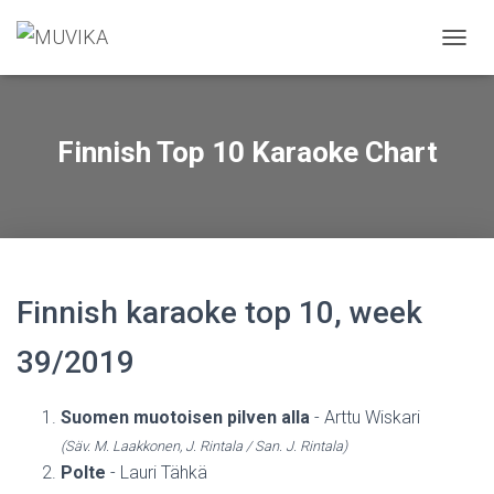
T
O
G
G
L
Finnish Top 10 Karaoke Chart
E
N
A
V
I
G
A
Finnish karaoke top 10, week
T
I
O
39/2019
N
Suomen muotoisen pilven alla
- Arttu Wiskari
(Säv. M. Laakkonen, J. Rintala / San. J. Rintala)
Polte
- Lauri Tähkä