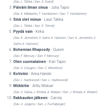
(Säv. L. Tähkä / San. S. Svärd)
Päiväni ilman sinua
- Juha Tapio
(Säv. K. Mäkipelto, T. Vainikainen / San. T. Vainikainen)
Sinä olet minun
- Lauri Tähkä
(Säv. L. Tähkä / San. S. Törmä)
Pyydä vain
- Kirka
(Säv. K. Jernström, V. Salmi, K. Halonen / San. K. Jernström, V.
Salmi, K. Halonen)
Bohemian Rhapsody
- Queen
(Säv. F. Mercury / San. F. Mercury)
Olen suomalainen
- Kari Tapio
(Säv. S. Cutugno / San. C. Minellono)
Kotiviini
- Anna Hanski
(Säv. L. Hazlewood / San. L. Hazlewood)
Mökkitie
- Arttu Wiskari
(Säv. O. Saksa, J. Rintala, A. Wiskari / San. J. Rintala, A. Wiskari)
Rakkauden jälkeen
- Carola
(Säv. U. Jürgens / San. J. Fuchsberger)