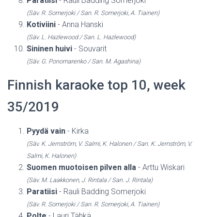
Paratiisi
- Rauli Badding Somerjoki
(Säv. R. Somerjoki / San. R. Somerjoki, A. Tiainen)
Kotiviini
- Anna Hanski
(Säv. L. Hazlewood / San. L. Hazlewood)
Sininen huivi
- Souvarit
(Säv. G. Ponomarenko / San. M. Agashina)
Finnish karaoke top 10, week
35/2019
Pyydä vain
- Kirka
(Säv. K. Jernström, V. Salmi, K. Halonen / San. K. Jernström, V.
Salmi, K. Halonen)
Suomen muotoisen pilven alla
- Arttu Wiskari
(Säv. M. Laakkonen, J. Rintala / San. J. Rintala)
Paratiisi
- Rauli Badding Somerjoki
(Säv. R. Somerjoki / San. R. Somerjoki, A. Tiainen)
Polte
- Lauri Tähkä