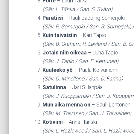
Polte
– Lauri Tähkä
(Säv. L. Tähkä / San. S. Svärd)
Paratiisi
– Rauli Badding Somerjoki
(Säv. R. Somerjoki / San. R. Somerjoki, 
Kuin taivaisiin
– Kari Tapio
(Säv. B. Graham, R. Løvland / San. B. G
Jotain niin oikeaa
– Juha Tapio
(Säv. J. Tapio / San. E. Kettunen)
Kuuleeko yö
– Paula Koivuniemi
(Säv. C. Minellono / San. D. Farina)
Satulinna
– Jari Sillanpää
(Säv. J. Kuoppamäki / San. J. Kuoppam
Mun aika mennä on
– Sauli Lehtonen
(Säv. M. Toivanen / San. J. Toiviainen)
Kotiviini
– Anna Hanski
(Säv. L. Hazlewood / San. L. Hazlewoo