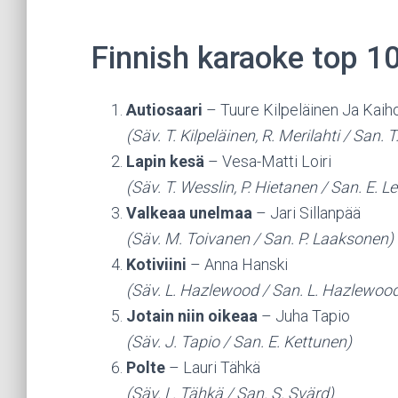
Finnish karaoke top 1
Autiosaari
– Tuure Kilpeläinen Ja Kaih
(Säv. T. Kilpeläinen, R. Merilahti / San. T
Lapin kesä
– Vesa-Matti Loiri
(Säv. T. Wesslin, P. Hietanen / San. E. Le
Valkeaa unelmaa
– Jari Sillanpää
(Säv. M. Toivanen / San. P. Laaksonen)
Kotiviini
– Anna Hanski
(Säv. L. Hazlewood / San. L. Hazlewoo
Jotain niin oikeaa
– Juha Tapio
(Säv. J. Tapio / San. E. Kettunen)
Polte
– Lauri Tähkä
(Säv. L. Tähkä / San. S. Svärd)