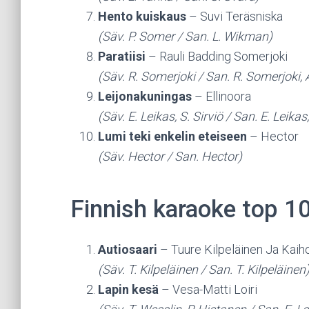
Hento kuiskaus
– Suvi Teräsniska
(Säv. P. Somer / San. L. Wikman)
Paratiisi
– Rauli Badding Somerjoki
(Säv. R. Somerjoki / San. R. Somerjoki, 
Leijonakuningas
– Ellinoora
(Säv. E. Leikas, S. Sirviö / San. E. Leikas,
Lumi teki enkelin eteiseen
– Hector
(Säv. Hector / San. Hector)
Finnish karaoke top 1
Autiosaari
– Tuure Kilpeläinen Ja Kaih
(Säv. T. Kilpeläinen / San. T. Kilpeläinen
Lapin kesä
– Vesa-Matti Loiri