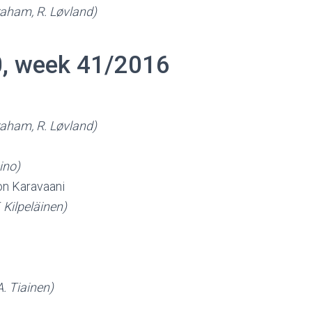
raham, R. Løvland)
0, week 41/2016
raham, R. Løvland)
ino)
on Karavaani
. Kilpeläinen)
A. Tiainen)