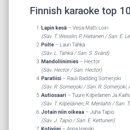
Finnish karaoke top 1
Lapin kesä
– Vesa-Matti Loiri
(Säv. T. Wesslin, P. Hietanen / San. E. Le
Polte
– Lauri Tähkä
(Säv. L. Tähkä / San. S. Svärd)
Mandoliinimies
– Hector
(Säv. Hector / San. Hector)
Paratiisi
– Rauli Badding Somerjoki
(Säv. R. Somerjoki / San. R. Somerjoki, 
Autiosaari
– Tuure Kilpeläinen Ja Kaih
(Säv. T. Kilpeläinen, R. Merilahti / San. T
Jotain niin oikeaa
– Juha Tapio
(Säv. J. Tapio / San. E. Kettunen)
Kotiviini
– Anna Hanski