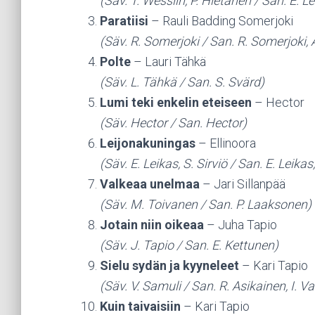
(Säv. T. Wesslin, P. Hietanen / San. E. Le
Paratiisi
– Rauli Badding Somerjoki
(Säv. R. Somerjoki / San. R. Somerjoki, 
Polte
– Lauri Tähkä
(Säv. L. Tähkä / San. S. Svärd)
Lumi teki enkelin eteiseen
– Hector
(Säv. Hector / San. Hector)
Leijonakuningas
– Ellinoora
(Säv. E. Leikas, S. Sirviö / San. E. Leikas,
Valkeaa unelmaa
– Jari Sillanpää
(Säv. M. Toivanen / San. P. Laaksonen)
Jotain niin oikeaa
– Juha Tapio
(Säv. J. Tapio / San. E. Kettunen)
Sielu sydän ja kyyneleet
– Kari Tapio
(Säv. V. Samuli / San. R. Asikainen, I. Va
Kuin taivaisiin
– Kari Tapio