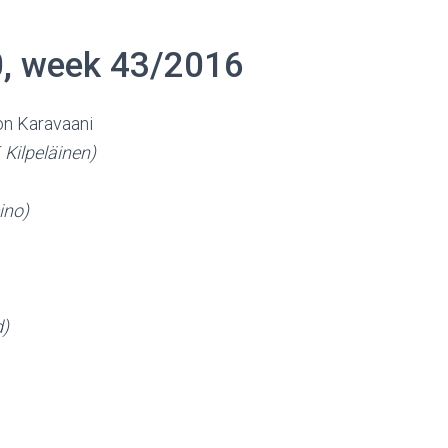
0, week 43/2016
on Karavaani
. Kilpeläinen)
ino)
d)