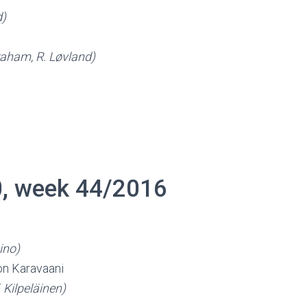
d)
raham, R. Løvland)
0, week 44/2016
ino)
on Karavaani
. Kilpeläinen)