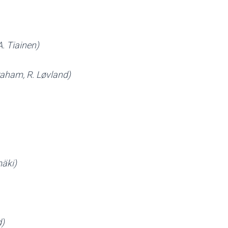
A. Tiainen)
raham, R. Løvland)
äki)
d)