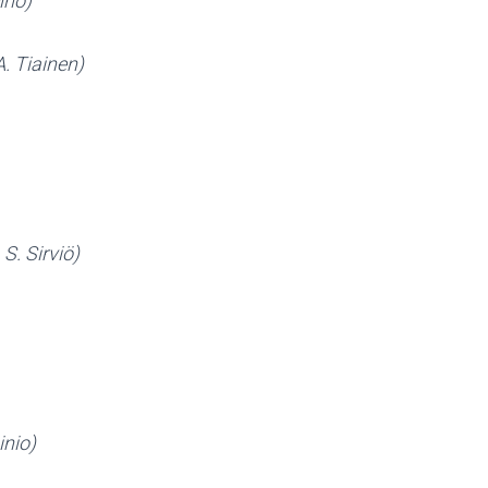
ino)
A. Tiainen)
 S. Sirviö)
inio)