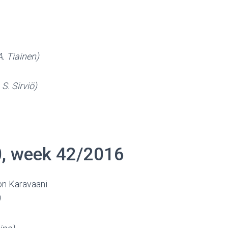
A. Tiainen)
 S. Sirviö)
0, week 42/2016
on Karavaani
)