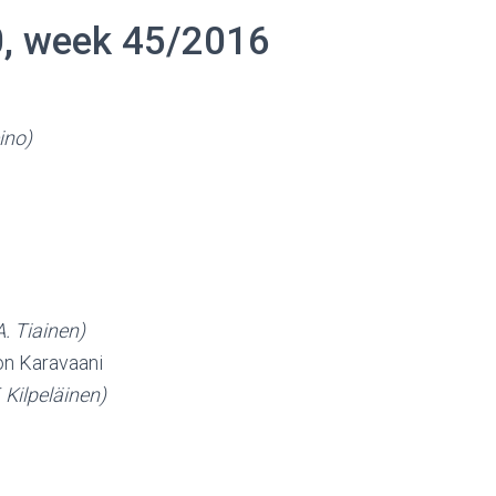
0, week 45/2016
ino)
A. Tiainen)
on Karavaani
. Kilpeläinen)