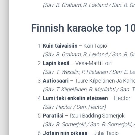
(Säv. B. Graham, R. Løvland / San. B. G
Finnish karaoke top 1
Kuin taivaisiin
– Kari Tapio
(Säv. B. Graham, R. Løvland / San. B. G
Lapin kesä
– Vesa-Matti Loiri
(Säv. T. Wesslin, P. Hietanen / San. E. Le
Autiosaari
– Tuure Kilpeläinen Ja Kaih
(Säv. T. Kilpeläinen, R. Merilahti / San. T
Lumi teki enkelin eteiseen
– Hector
(Säv. Hector / San. Hector)
Paratiisi
– Rauli Badding Somerjoki
(Säv. R. Somerjoki / San. R. Somerjoki, 
Jotain niin oikeaa
– Juha Tapio