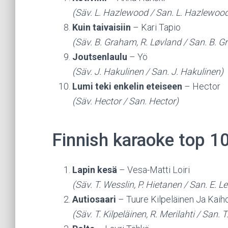
(Säv. L. Hazlewood / San. L. Hazlewoo
Kuin taivaisiin
– Kari Tapio
(Säv. B. Graham, R. Løvland / San. B. G
Joutsenlaulu
– Yö
(Säv. J. Hakulinen / San. J. Hakulinen)
Lumi teki enkelin eteiseen
– Hector
(Säv. Hector / San. Hector)
Finnish karaoke top 1
Lapin kesä
– Vesa-Matti Loiri
(Säv. T. Wesslin, P. Hietanen / San. E. Le
Autiosaari
– Tuure Kilpeläinen Ja Kaih
(Säv. T. Kilpeläinen, R. Merilahti / San. T