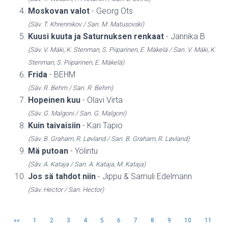
Moskovan valot
- Georg Ots
(Säv. T. Khrennikov / San. M. Matusovski)
Kuusi kuuta ja Saturnuksen renkaat
- Jannika B
(Säv. V. Mäki, K. Stenman, S. Piiparinen, E. Mäkelä / San. V. Mäki, K.
Stenman, S. Piiparinen, E. Mäkelä)
Frida
- BEHM
(Säv. R. Behm / San. R. Behm)
Hopeinen kuu
- Olavi Virta
(Säv. G. Malgoni / San. G. Malgoni)
Kuin taivaisiin
- Kari Tapio
(Säv. B. Graham, R. Løvland / San. B. Graham, R. Løvland)
Mä putoan
- Yölintu
(Säv. A. Kataja / San. A. Kataja, M. Kataja)
Jos sä tahdot niin
- Jippu & Samuli Edelmann
(Säv. Hector / San. Hector)
«
1
2
3
4
5
6
7
8
9
10
11