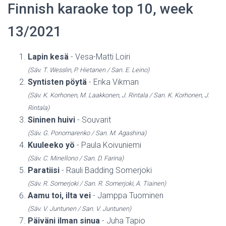
Finnish karaoke top 10, week
13/2021
Lapin kesä
- Vesa-Matti Loiri
(Säv. T. Wesslin, P. Hietanen / San. E. Leino)
Syntisten pöytä
- Erika Vikman
(Säv. K. Korhonen, M. Laakkonen, J. Rintala / San. K. Korhonen, J.
Rintala)
Sininen huivi
- Souvarit
(Säv. G. Ponomarenko / San. M. Agashina)
Kuuleeko yö
- Paula Koivuniemi
(Säv. C. Minellono / San. D. Farina)
Paratiisi
- Rauli Badding Somerjoki
(Säv. R. Somerjoki / San. R. Somerjoki, A. Tiainen)
Aamu toi, ilta vei
- Jamppa Tuominen
(Säv. V. Juntunen / San. V. Juntunen)
Päiväni ilman sinua
- Juha Tapio