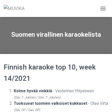
N
A
V
I
G
Suomen virallinen karaokelista
O
I
N
T
I
P
Ä
Finnish karaoke top 10, week
Ä
L
14/2021
L
E
/
Kolme hyvää vinkkiä
- Vesterinen Yhtyeineen
P
(Säv. T. Jokinen / San. T. Jokinen)
O
I
Tuoksuvat tuomien valkoiset kukkaset
- Olavi Virta
S
(Säv. DP / San. DP)