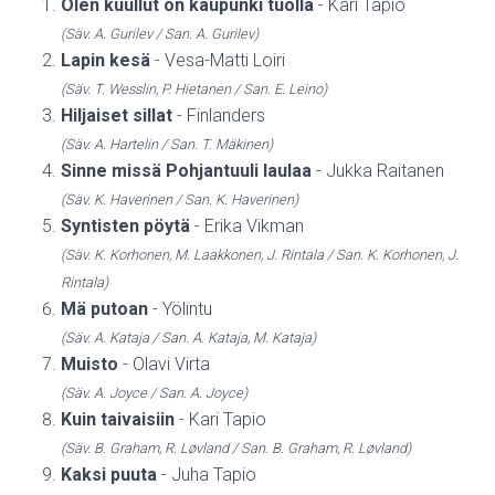
Olen kuullut on kaupunki tuolla
- Kari Tapio
(Säv. A. Gurilev / San. A. Gurilev)
Lapin kesä
- Vesa-Matti Loiri
(Säv. T. Wesslin, P. Hietanen / San. E. Leino)
Hiljaiset sillat
- Finlanders
(Säv. A. Hartelin / San. T. Mäkinen)
Sinne missä Pohjantuuli laulaa
- Jukka Raitanen
(Säv. K. Haverinen / San. K. Haverinen)
Syntisten pöytä
- Erika Vikman
(Säv. K. Korhonen, M. Laakkonen, J. Rintala / San. K. Korhonen, J.
Rintala)
Mä putoan
- Yölintu
(Säv. A. Kataja / San. A. Kataja, M. Kataja)
Muisto
- Olavi Virta
(Säv. A. Joyce / San. A. Joyce)
Kuin taivaisiin
- Kari Tapio
(Säv. B. Graham, R. Løvland / San. B. Graham, R. Løvland)
Kaksi puuta
- Juha Tapio