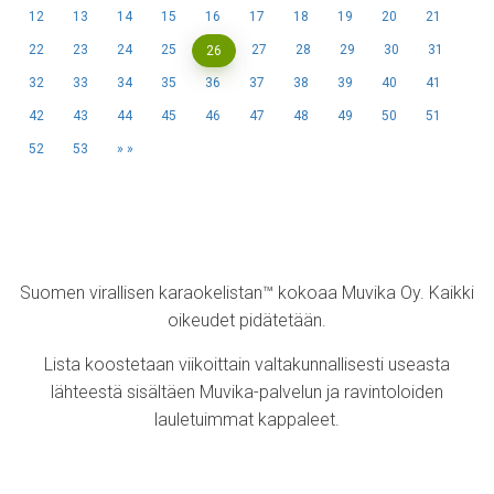
12
13
14
15
16
17
18
19
20
21
22
23
24
25
27
28
29
30
31
26
32
33
34
35
36
37
38
39
40
41
42
43
44
45
46
47
48
49
50
51
52
53
»
Suomen virallisen karaokelistan™ kokoaa Muvika Oy. Kaikki
oikeudet pidätetään.
Lista koostetaan viikoittain valtakunnallisesti useasta
lähteestä sisältäen Muvika-palvelun ja ravintoloiden
lauletuimmat kappaleet.