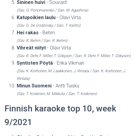
Sininen huivi
- Souvarit
(Säv. G. Ponomarenko / San. M. Agashina)
Katupoikien laulu
- Olavi Virta
(Säv. G. De Godzinsky / San. T. Kartto)
Hei rakas
- Behm
(Säv. R. Behm / San. R. Behm)
Vihreät niityt
- Olavi Virta
(Säv. R. Dehr, F. Miller, T. Gilkyson / San. R. Dehr, F. Miller, T. Gilkyson)
Syntisten Pöytä
- Erika Vikman
(Säv. K. Korhonen, M. Laakkonen, J. Rintala / San. K. Korhonen, J.
Rintala)
Minun Suomeni
- Antti Tuisku
(Säv. T. Kiiskinen, M. Mikkola / San. T. Kiiskinen)
Finnish karaoke top 10, week
9/2021