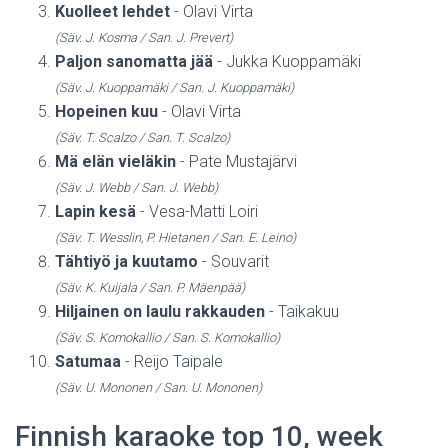
Kuolleet lehdet
- Olavi Virta
(Säv. J. Kosma / San. J. Prevert)
Paljon sanomatta jää
- Jukka Kuoppamäki
(Säv. J. Kuoppamäki / San. J. Kuoppamäki)
Hopeinen kuu
- Olavi Virta
(Säv. T. Scalzo / San. T. Scalzo)
Mä elän vieläkin
- Pate Mustajärvi
(Säv. J. Webb / San. J. Webb)
Lapin kesä
- Vesa-Matti Loiri
(Säv. T. Wesslin, P. Hietanen / San. E. Leino)
Tähtiyö ja kuutamo
- Souvarit
(Säv. K. Kuijala / San. P. Mäenpää)
Hiljainen on laulu rakkauden
- Taikakuu
(Säv. S. Komokallio / San. S. Komokallio)
Satumaa
- Reijo Taipale
(Säv. U. Mononen / San. U. Mononen)
Finnish karaoke top 10, week