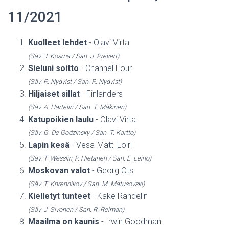
11/2021
Kuolleet lehdet
- Olavi Virta
(Säv. J. Kosma / San. J. Prevert)
Sieluni soitto
- Channel Four
(Säv. R. Nyqvist / San. R. Nyqvist)
Hiljaiset sillat
- Finlanders
(Säv. A. Hartelin / San. T. Mäkinen)
Katupoikien laulu
- Olavi Virta
(Säv. G. De Godzinsky / San. T. Kartto)
Lapin kesä
- Vesa-Matti Loiri
(Säv. T. Wesslin, P. Hietanen / San. E. Leino)
Moskovan valot
- Georg Ots
(Säv. T. Khrennikov / San. M. Matusovski)
Kielletyt tunteet
- Kake Randelin
(Säv. J. Sivonen / San. R. Reiman)
Maailma on kaunis
- Irwin Goodman