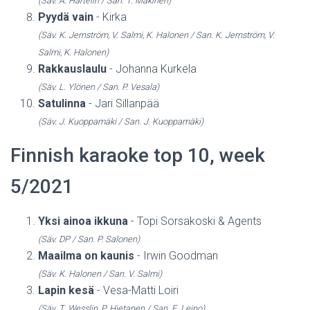
(Säv. A. Hartelin / San. T. Mäkinen)
Pyydä vain
- Kirka
(Säv. K. Jernström, V. Salmi, K. Halonen / San. K. Jernström, V.
Salmi, K. Halonen)
Rakkauslaulu
- Johanna Kurkela
(Säv. L. Ylönen / San. P. Vesala)
Satulinna
- Jari Sillanpää
(Säv. J. Kuoppamäki / San. J. Kuoppamäki)
Finnish karaoke top 10, week
5/2021
Yksi ainoa ikkuna
- Topi Sorsakoski & Agents
(Säv. DP / San. P. Salonen)
Maailma on kaunis
- Irwin Goodman
(Säv. K. Halonen / San. V. Salmi)
Lapin kesä
- Vesa-Matti Loiri
(Säv. T. Wesslin, P. Hietanen / San. E. Leino)