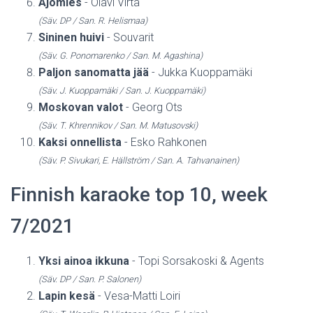
Ajomies
- Olavi Virta
(Säv. DP / San. R. Helismaa)
Sininen huivi
- Souvarit
(Säv. G. Ponomarenko / San. M. Agashina)
Paljon sanomatta jää
- Jukka Kuoppamäki
(Säv. J. Kuoppamäki / San. J. Kuoppamäki)
Moskovan valot
- Georg Ots
(Säv. T. Khrennikov / San. M. Matusovski)
Kaksi onnellista
- Esko Rahkonen
(Säv. P. Sivukari, E. Hällström / San. A. Tahvanainen)
Finnish karaoke top 10, week
7/2021
Yksi ainoa ikkuna
- Topi Sorsakoski & Agents
(Säv. DP / San. P. Salonen)
Lapin kesä
- Vesa-Matti Loiri