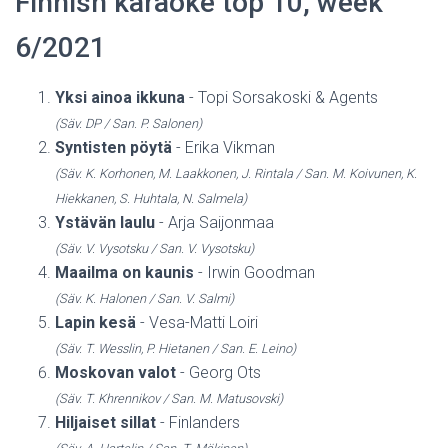
Finnish karaoke top 10, week
6/2021
Yksi ainoa ikkuna
- Topi Sorsakoski & Agents
(Säv. DP / San. P. Salonen)
Syntisten pöytä
- Erika Vikman
(Säv. K. Korhonen, M. Laakkonen, J. Rintala / San. M. Koivunen, K.
Hiekkanen, S. Huhtala, N. Salmela)
Ystävän laulu
- Arja Saijonmaa
(Säv. V. Vysotsku / San. V. Vysotsku)
Maailma on kaunis
- Irwin Goodman
(Säv. K. Halonen / San. V. Salmi)
Lapin kesä
- Vesa-Matti Loiri
(Säv. T. Wesslin, P. Hietanen / San. E. Leino)
Moskovan valot
- Georg Ots
(Säv. T. Khrennikov / San. M. Matusovski)
Hiljaiset sillat
- Finlanders