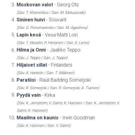
Moskovan valot
- Georg Ots
(Säv. T. Khrennikov / San. M. Matusovski)
Sininen huivi
- Souvarit
(Säv. G. Ponomarenko / San. M. Agashina)
Lapin kesä
- Vesa-Matti Loiri
(Säv. T. Wesslin, P. Hietanen / San. E. Leino)
Hilma ja Onni
- Jaakko Teppo
(Säv. J. Teppo / San. J. Teppo)
Hiljaiset sillat
- Finlanders
(Säv. A. Hartelin / San. T. Mäkinen)
Paratiisi
- Rauli Badding Somerjoki
(Säv. R. Somerjoki / San. R. Somerjoki, A. Tiainen)
Pyydä vain
- Kirka
(Säv. K. Jernström, V. Salmi, K. Halonen / San. K. Jernström, V.
Salmi, K. Halonen)
Maailma on kaunis
- Irwin Goodman
(Säv. K. Halonen / San. V. Salmi)