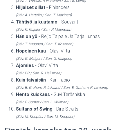
(Säv. T. Wesslin, P. Hietanen / San. E. Leino)
Hiljaiset sillat
- Finlanders
(Säv. A. Hartelin / San. T. Mäkinen)
Tähtiyö ja kuutamo
- Souvarit
(Säv. K. Kuijala / San. P. Mäenpää)
Hän on yö
- Reijo Taipale Ja Tarja Lunnas
(Säv. T. Kosonen / San. T. Kosonen)
Hopeinen kuu
- Olavi Virta
(Säv. G. Malgoni / San. G. Malgoni)
Ajomies
- Olavi Virta
(Säv. DP / San. R. Helismaa)
Kuin taivaisiin
- Kari Tapio
(Säv. B. Graham, R. Løvland / San. B. Graham, R. Løvland)
Hento kuiskaus
- Suvi Teräsniska
(Säv. P. Somer / San. L. Wikman)
Sultans of Swing
- Dire Straits
(Säv. M. Knopfler / San. M. Knopfler)