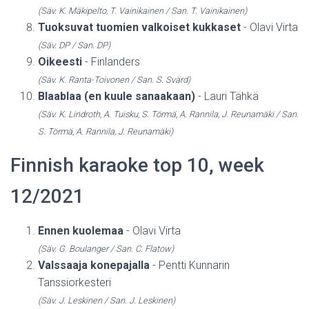
(Säv. K. Mäkipelto, T. Vainikainen / San. T. Vainikainen)
Tuoksuvat tuomien valkoiset kukkaset
- Olavi Virta
(Säv. DP / San. DP)
Oikeesti
- Finlanders
(Säv. K. Ranta-Toivonen / San. S. Svärd)
Blaablaa (en kuule sanaakaan)
- Lauri Tähkä
(Säv. K. Lindroth, A. Tuisku, S. Törmä, A. Rannila, J. Reunamäki / San.
S. Törmä, A. Rannila, J. Reunamäki)
Finnish karaoke top 10, week
12/2021
Ennen kuolemaa
- Olavi Virta
(Säv. G. Boulanger / San. C. Flatow)
Valssaaja konepajalla
- Pentti Kunnarin
Tanssiorkesteri
(Säv. J. Leskinen / San. J. Leskinen)