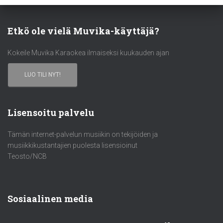
Etkö ole vielä Muvika-käyttäjä?
Kokeile Muvika Karaokea ilmaiseksi kuukauden ajan
LUO TILI NYT!
Lisensoitu palvelu
Tämän internet-palvelun musiikin on tekijöiden ja
musiikkikustantajien puolesta lisensioinut
Teosto/NCB
Sosiaalinen media