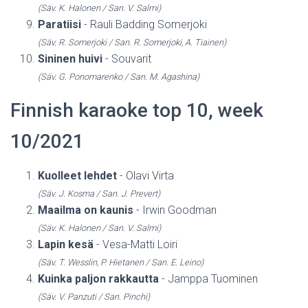
(Säv. K. Halonen / San. V. Salmi)
Paratiisi
- Rauli Badding Somerjoki
(Säv. R. Somerjoki / San. R. Somerjoki, A. Tiainen)
Sininen huivi
- Souvarit
(Säv. G. Ponomarenko / San. M. Agashina)
Finnish karaoke top 10, week
10/2021
Kuolleet lehdet
- Olavi Virta
(Säv. J. Kosma / San. J. Prevert)
Maailma on kaunis
- Irwin Goodman
(Säv. K. Halonen / San. V. Salmi)
Lapin kesä
- Vesa-Matti Loiri
(Säv. T. Wesslin, P. Hietanen / San. E. Leino)
Kuinka paljon rakkautta
- Jamppa Tuominen
(Säv. V. Panzuti / San. Pinchi)