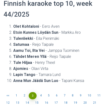
Finnish karaoke top 10, week
44/2025
Olet Kohtaloni
- Eero Aven
Etsin Kunnes Löydän Sun
- Markku Aro
Tulenliekki
- Eila Pienimäki
Satumaa
- Reijo Taipale
Aamu Toi, Ilta Vei
- Jamppa Tuominen
Tähdet Meren Yllä
- Reijo Taipale
Tule Hiljaa
- Henry Theel
Ajomies
- Olavi Virta
Lapin Tango
- Tamara Lund
Anna Mun Jäädä Sun Luo
- Tapani Kansa
«
1
2
4
5
6
7
8
9
10
11
3
12
13
14
15
16
17
18
19
20
21