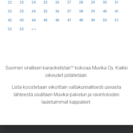
22
23
24
25
26
27
28
29
30
31
32
33
34
35
36
37
38
39
40
41
42
43
44
45
46
47
48
49
50
51
52
53
»
Suomen virallisen karaokelistan™ kokoaa Muvika Oy. Kaikki
oikeudet pidätetään.
Lista koostetaan viikoittain valtakunnallisesti useasta
lähteestä sisältäen Muvika-palvelun ja ravintoloiden
lauletuimmat kappaleet.