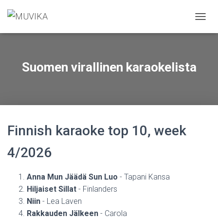
N
A
V
I
G
Suomen virallinen karaokelista
O
I
N
T
I
P
Ä
Finnish karaoke top 10, week
Ä
L
4/2026
L
E
/
Anna Mun Jäädä Sun Luo
- Tapani Kansa
P
Hiljaiset Sillat
- Finlanders
O
I
Niin
- Lea Laven
S
Rakkauden Jälkeen
- Carola