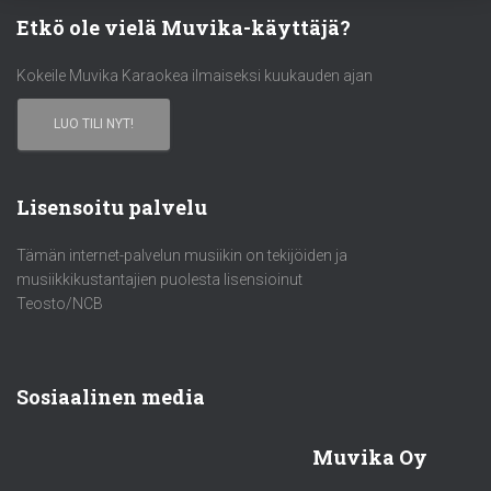
Etkö ole vielä Muvika-käyttäjä?
Kokeile Muvika Karaokea ilmaiseksi kuukauden ajan
LUO TILI NYT!
Lisensoitu palvelu
Tämän internet-palvelun musiikin on tekijöiden ja
musiikkikustantajien puolesta lisensioinut
Teosto/NCB
Sosiaalinen media
Muvika Oy