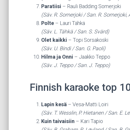
Paratiisi
– Rauli Badding Somerjoki
(Säv. R. Somerjoki / San. R. Somerjoki, 
Polte
– Lauri Tähkä
(Säv. L. Tähkä / San. S. Svärd)
Olet kaikki
– Topi Sorsakoski
(Säv. U. Bindi / San. G. Paoli)
Hilma ja Onni
– Jaakko Teppo
(Säv. J. Teppo / San. J. Teppo)
Finnish karaoke top 1
Lapin kesä
– Vesa-Matti Loiri
(Säv. T. Wesslin, P. Hietanen / San. E. Le
Kuin taivaisiin
– Kari Tapio
(Säv. B. Graham, R. Løvland / San. B. G