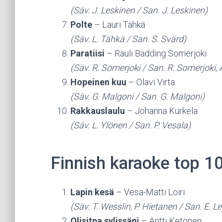
(Säv. J. Leskinen / San. J. Leskinen)
Polte
– Lauri Tähkä
(Säv. L. Tähkä / San. S. Svärd)
Paratiisi
– Rauli Badding Somerjoki
(Säv. R. Somerjoki / San. R. Somerjoki, 
Hopeinen kuu
– Olavi Virta
(Säv. G. Malgoni / San. G. Malgoni)
Rakkauslaulu
– Johanna Kurkela
(Säv. L. Ylönen / San. P. Vesala)
Finnish karaoke top 1
Lapin kesä
– Vesa-Matti Loiri
(Säv. T. Wesslin, P. Hietanen / San. E. Le
Olisitpa sylissäni
– Antti Ketonen