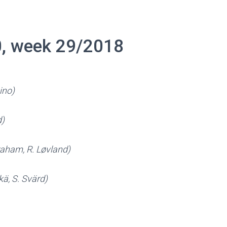
0, week 29/2018
ino)
d)
raham, R. Løvland)
kä, S. Svärd)