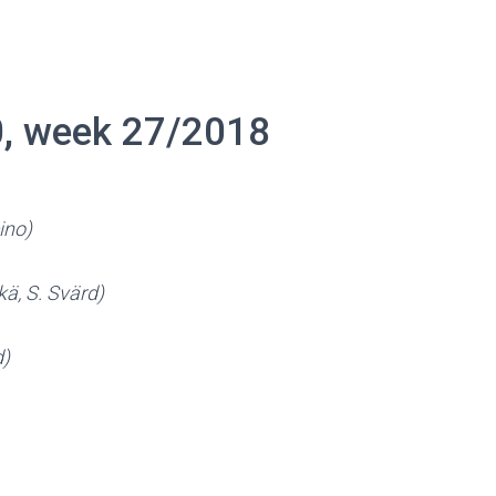
0, week 27/2018
ino)
kä, S. Svärd)
d)