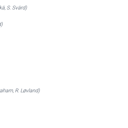
kä, S. Svärd)
d)
raham, R. Løvland)