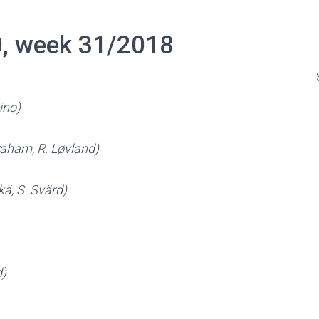
0, week 31/2018
ino)
raham, R. Løvland)
kä, S. Svärd)
d)