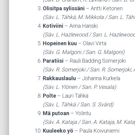
Olisitpa sylissäni
– Antti Ketonen
(Säv. L. Tähkä, M. Mikkola / San. L. Täh
Kotiviini
– Anna Hanski
(Säv. L. Hazlewood / San. L. Hazlewoo
Hopeinen kuu
– Olavi Virta
(Säv. G. Malgoni / San. G. Malgoni)
Paratiisi
– Rauli Badding Somerjoki
(Säv. R. Somerjoki / San. R. Somerjoki, 
Rakkauslaulu
– Johanna Kurkela
(Säv. L. Ylönen / San. P. Vesala)
Polte
– Lauri Tähkä
(Säv. L. Tähkä / San. S. Svärd)
Mä putoan
– Yölintu
(Säv. A. Kataja / San. A. Kataja, M. Kata
Kuuleeko yö
– Paula Koivuniemi