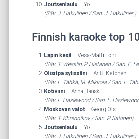
Joutsenlaulu
– Yö
(Säv. J. Hakulinen / San. J. Hakulinen)
Finnish karaoke top 1
Lapin kesä
– Vesa-Matti Loiri
(Säv. T. Wesslin, P. Hietanen / San. E. Le
Olisitpa sylissäni
– Antti Ketonen
(Säv. L. Tähkä, M. Mikkola / San. L. Täh
Kotiviini
– Anna Hanski
(Säv. L. Hazlewood / San. L. Hazlewoo
Moskovan valot
– Georg Ots
(Säv. T. Khrennikov / San. P. Salonen)
Joutsenlaulu
– Yö
(Säv. J. Hakulinen / San. J. Hakulinen)