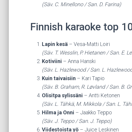
(Säv. C. Minellono / San. D. Farina)
Finnish karaoke top 1
Lapin kesä
– Vesa-Matti Loiri
(Säv. T. Wesslin, P. Hietanen / San. E. Le
Kotiviini
– Anna Hanski
(Säv. L. Hazlewood / San. L. Hazlewoo
Kuin taivaisiin
– Kari Tapio
(Säv. B. Graham, R. Løvland / San. B. G
Olisitpa sylissäni
– Antti Ketonen
(Säv. L. Tähkä, M. Mikkola / San. L. Täh
Hilma ja Onni
– Jaakko Teppo
(Säv. J. Teppo / San. J. Teppo)
Viidestoista yö
– Juice Leskinen