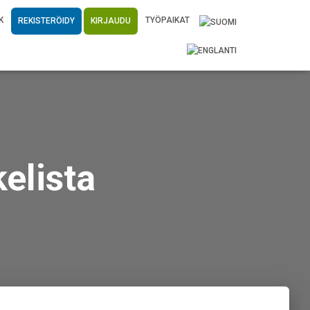
K
TYÖPAIKAT
REKISTERÖIDY
KIRJAUDU
elista