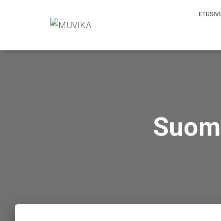
ETUSIV
Suome