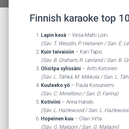
Finnish karaoke top 1
Lapin kesä
– Vesa-Matti Loiri
(Säv. T. Wesslin, P. Hietanen / San. E. Le
Kuin taivaisiin
– Kari Tapio
(Säv. B. Graham, R. Løvland / San. B. G
Olisitpa sylissäni
– Antti Ketonen
(Säv. L. Tähkä, M. Mikkola / San. L. Täh
Kuuleeko yö
– Paula Koivuniemi
(Säv. C. Minellono / San. D. Farina)
Kotiviini
– Anna Hanski
(Säv. L. Hazlewood / San. L. Hazlewoo
Hopeinen kuu
– Olavi Virta
(Säv. G. Malgoni / San. G. Malgoni)