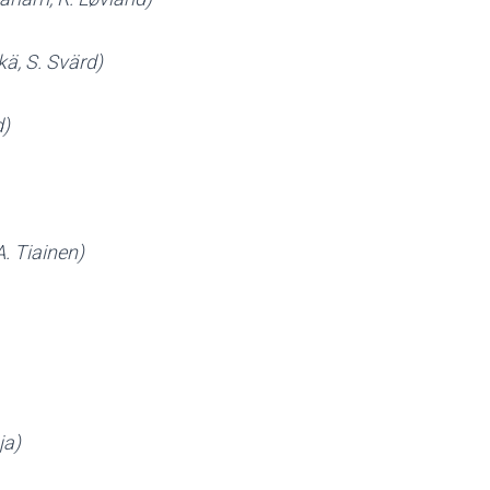
kä, S. Svärd)
d)
A. Tiainen)
ja)