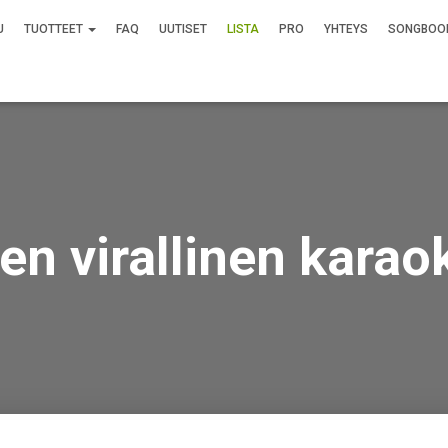
U
TUOTTEET
FAQ
UUTISET
LISTA
PRO
YHTEYS
SONGBOO
n virallinen karaok