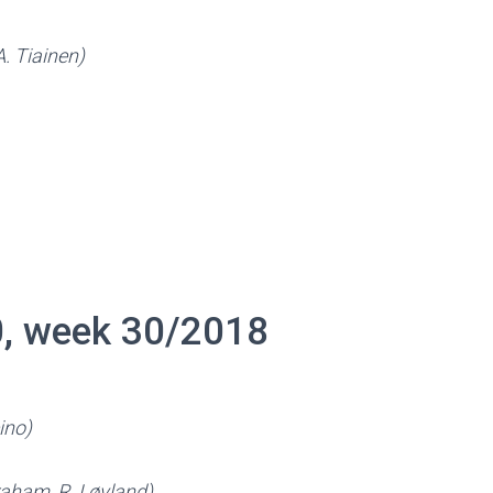
A. Tiainen)
0, week 30/2018
ino)
raham, R. Løvland)