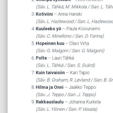
(Säv. L. Tähkä, M. Mikkola / San. L. Täh
Kotiviini
– Anna Hanski
(Säv. L. Hazlewood / San. L. Hazlewoo
Kuuleeko yö
– Paula Koivuniemi
(Säv. C. Minellono / San. D. Farina)
Hopeinen kuu
– Olavi Virta
(Säv. G. Malgoni / San. G. Malgoni)
Polte
– Lauri Tähkä
(Säv. L. Tähkä / San. S. Svärd)
Kuin taivaisiin
– Kari Tapio
(Säv. B. Graham, R. Løvland / San. B. G
Hilma ja Onni
– Jaakko Teppo
(Säv. J. Teppo / San. J. Teppo)
Rakkauslaulu
– Johanna Kurkela
(Säv. L. Ylönen / San. P. Vesala)