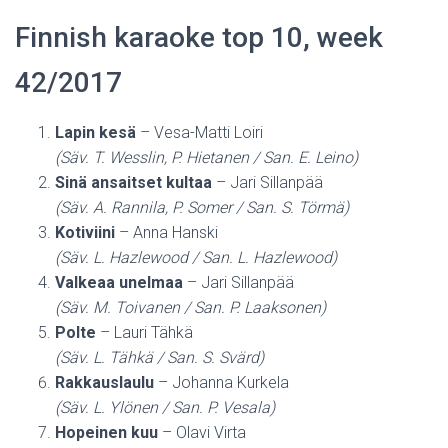
Finnish karaoke top 10, week
42/2017
Lapin kesä
– Vesa-Matti Loiri
(Säv. T. Wesslin, P. Hietanen / San. E. Leino)
Sinä ansaitset kultaa
– Jari Sillanpää
(Säv. A. Rannila, P. Somer / San. S. Törmä)
Kotiviini
– Anna Hanski
(Säv. L. Hazlewood / San. L. Hazlewood)
Valkeaa unelmaa
– Jari Sillanpää
(Säv. M. Toivanen / San. P. Laaksonen)
Polte
– Lauri Tähkä
(Säv. L. Tähkä / San. S. Svärd)
Rakkauslaulu
– Johanna Kurkela
(Säv. L. Ylönen / San. P. Vesala)
Hopeinen kuu
– Olavi Virta