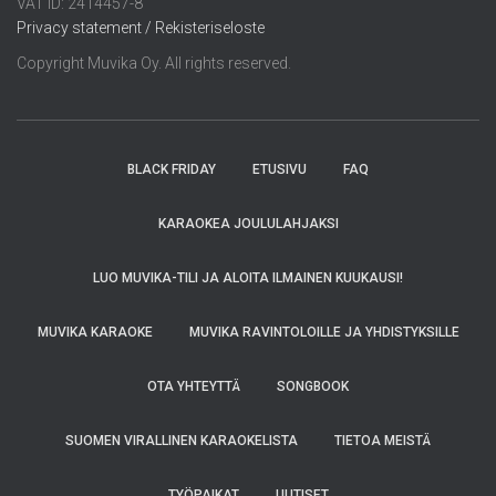
VAT ID: 2414457-8
Privacy statement / Rekisteriseloste
Copyright Muvika Oy. All rights reserved.
BLACK FRIDAY
ETUSIVU
FAQ
KARAOKEA JOULULAHJAKSI
LUO MUVIKA-TILI JA ALOITA ILMAINEN KUUKAUSI!
MUVIKA KARAOKE
MUVIKA RAVINTOLOILLE JA YHDISTYKSILLE
OTA YHTEYTTÄ
SONGBOOK
SUOMEN VIRALLINEN KARAOKELISTA
TIETOA MEISTÄ
TYÖPAIKAT
UUTISET