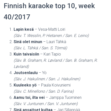
Finnish karaoke top 10, week
40/2017
Lapin kesä
– Vesa-Matti Loiri
(Säv. T. Wesslin, P. Hietanen / San. E. Leino)
Sinä olet minun
– Lauri Tähkä
(Säv. L. Tähkä / San. S. Törmä)
Kuin taivaisiin
– Kari Tapio
(Säv. B. Graham, R. Løvland / San. B. Graham, R.
Løvland)
Joutsenlaulu
– Yö
(Säv. J. Hakulinen / San. J. Hakulinen)
Kuuleeko yö
– Paula Koivuniemi
(Säv. C. Minellono / San. D. Farina)
Aamu toi, ilta vei
– Jamppa Tuominen
(Säv. V. Juntunen / San. V. Juntunen)
Sinä ansaitset kultaa
– Jari Sillanpää