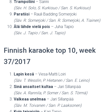
Trampoliini
– Sanni
(Säv. H. Solo, S. Kurkisuo / San. S. Kurkisuo)
Paratiisi
– Rauli Badding Somerjoki
(Säv. R. Somerjoki / San. R. Somerjoki, A. Tiainen)
Älä lähde vielä pois
– Juha Tapio
(Säv. J. Tapio / San. J. Tapio)
Finnish karaoke top 10, week
37/2017
Lapin kesä
– Vesa-Matti Loiri
(Säv. T. Wesslin, P. Hietanen / San. E. Leino)
Sinä ansaitset kultaa
– Jari Sillanpää
(Säv. A. Rannila, P. Somer / San. S. Törmä)
Valkeaa unelmaa
– Jari Sillanpää
(Säv. M. Toivanen / San. P. Laaksonen)
Kuin taivaisiin
– Kari Tapio