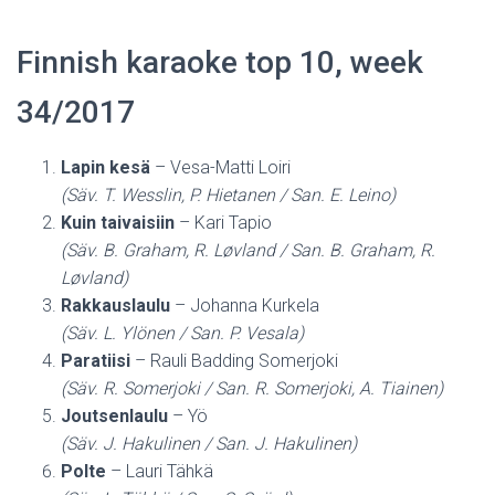
Finnish karaoke top 10, week
34/2017
Lapin kesä
– Vesa-Matti Loiri
(Säv. T. Wesslin, P. Hietanen / San. E. Leino)
Kuin taivaisiin
– Kari Tapio
(Säv. B. Graham, R. Løvland / San. B. Graham, R.
Løvland)
Rakkauslaulu
– Johanna Kurkela
(Säv. L. Ylönen / San. P. Vesala)
Paratiisi
– Rauli Badding Somerjoki
(Säv. R. Somerjoki / San. R. Somerjoki, A. Tiainen)
Joutsenlaulu
– Yö
(Säv. J. Hakulinen / San. J. Hakulinen)
Polte
– Lauri Tähkä