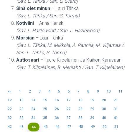
(Säv. L. Tähkä / San. S. Svärd)
Sinä olet minun
– Lauri Tähkä
(Säv. L. Tähkä / San. S. Törmä)
Kotiviini
– Anna Hanski
(Säv. L. Hazlewood / San. L. Hazlewood)
Morsian
– Lauri Tähkä
(Säv. L. Tähkä, M. Mikkola, A. Rannila, M. Viljamaa /
San. L. Tähkä, S. Törmä)
Autiosaari
– Tuure Kilpeläinen Ja Kaihon Karavaani
(Säv. T. Kilpeläinen, R. Merilahti / San. T. Kilpeläinen)
«
1
2
3
4
5
6
7
8
9
10
11
12
13
14
15
16
17
18
19
20
21
22
23
24
25
26
27
28
29
30
31
32
33
34
35
36
37
38
39
40
41
42
43
45
46
47
48
49
50
51
44