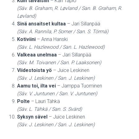
Kuin taivaisiin
– Kari Tapio
(Säv. B. Graham, R. Løvland / San. B. Graham, R.
Løvland)
Sinä ansaitset kultaa
– Jari Sillanpää
(Säv. A. Rannila, P. Somer / San. S. Törmä)
Kotiviini
– Anna Hanski
(Säv. L. Hazlewood / San. L. Hazlewood)
Valkeaa unelmaa
– Jari Sillanpää
(Säv. M. Toivanen / San. P. Laaksonen)
Viidestoista yö
– Juice Leskinen
(Säv. J. Leskinen / San. J. Leskinen)
Aamu toi, ilta vei
– Jamppa Tuominen
(Säv. V. Juntunen / San. V. Juntunen)
Polte
– Lauri Tähkä
(Säv. L. Tähkä / San. S. Svärd)
Syksyn sävel
– Juice Leskinen
(Säv. J. Leskinen / San. J. Leskinen)