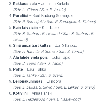
Rakkauslaulu
– Johanna Kurkela
(Säv. L. Ylönen / San. P. Vesala)
Paratiisi
– Rauli Badding Somerjoki
(Säv. R. Somerjoki / San. R. Somerjoki, A. Tiainen)
Kuin taivaisiin
– Kari Tapio
(Säv. B. Graham, R. Løvland / San. B. Graham, R.
Løvland)
Sinä ansaitset kultaa
– Jari Sillanpää
(Säv. A. Rannila, P. Somer / San. S. Törmä)
Älä lähde vielä pois
– Juha Tapio
(Säv. J. Tapio / San. J. Tapio)
Polte
– Lauri Tähkä
(Säv. L. Tähkä / San. S. Svärd)
Leijonakuningas
– Ellinoora
(Säv. E. Leikas, S. Sirviö / San. E. Leikas, S. Sirviö)
Kotiviini
– Anna Hanski
(Säv. L. Hazlewood / San. L. Hazlewood)