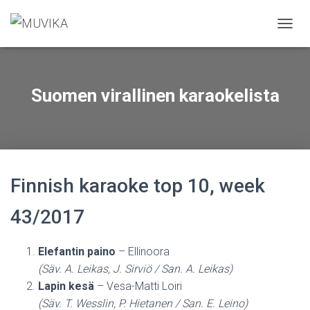
N
A
V
I
G
Suomen virallinen karaokelista
O
I
N
T
I
P
Ä
Finnish karaoke top 10, week
Ä
L
43/2017
L
E
/
Elefantin paino
– Ellinoora
P
(Säv. A. Leikas, J. Sirviö / San. A. Leikas)
O
I
Lapin kesä
– Vesa-Matti Loiri
S
(Säv. T. Wesslin, P. Hietanen / San. E. Leino)