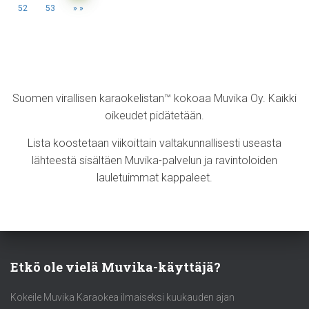
52
53
»
Suomen virallisen karaokelistan™ kokoaa Muvika Oy. Kaikki
oikeudet pidätetään.
Lista koostetaan viikoittain valtakunnallisesti useasta
lähteestä sisältäen Muvika-palvelun ja ravintoloiden
lauletuimmat kappaleet.
Etkö ole vielä Muvika-käyttäjä?
Kokeile Muvika Karaokea ilmaiseksi kuukauden ajan