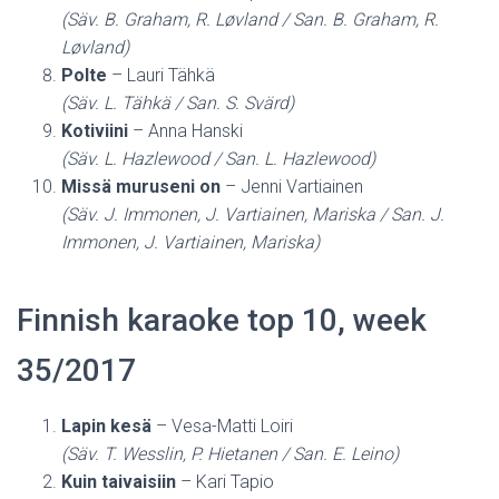
(Säv. B. Graham, R. Løvland / San. B. Graham, R.
Løvland)
Polte
– Lauri Tähkä
(Säv. L. Tähkä / San. S. Svärd)
Kotiviini
– Anna Hanski
(Säv. L. Hazlewood / San. L. Hazlewood)
Missä muruseni on
– Jenni Vartiainen
(Säv. J. Immonen, J. Vartiainen, Mariska / San. J.
Immonen, J. Vartiainen, Mariska)
Finnish karaoke top 10, week
35/2017
Lapin kesä
– Vesa-Matti Loiri
(Säv. T. Wesslin, P. Hietanen / San. E. Leino)
Kuin taivaisiin
– Kari Tapio